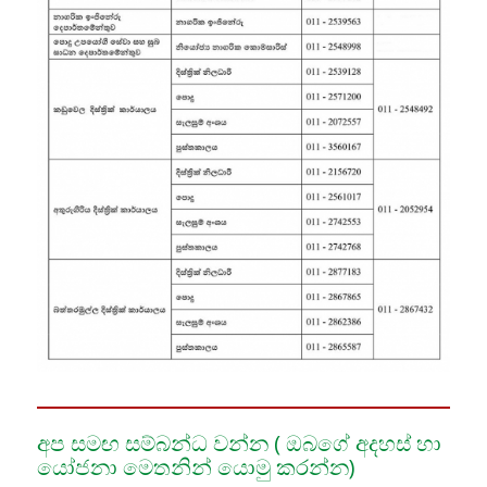
අප සමඟ සම්බන්ධ වන්න ( ඔබගේ අදහස් හා
යෝජනා මෙතනින් යොමු කරන්න)