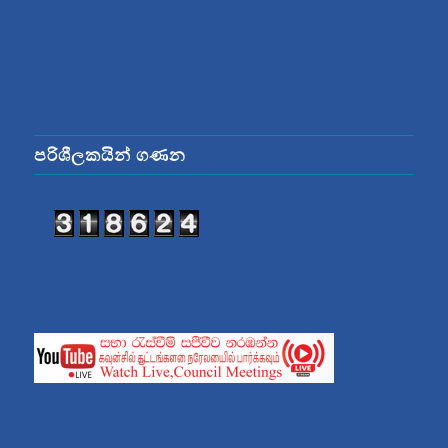
පරිශීලකයින් ගණන