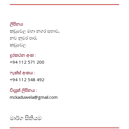
ලිපිනය
කඩුවෙල මහා නගර සභාව,
නව නුවර පාර,
කඩුවෙල
දුරකථන අංක
:
+94 112 571 200
ෆැක්ස් අංකය :
+94 112 548 492
විද්‍යුත් ලිපිනය :
mckaduwela@gmail.com
මාර්ග සිතියම