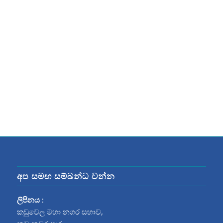
අප සමඟ සම්බන්ධ වන්න
ලිපිනය :
කඩුවෙල මහා නගර සභාව,