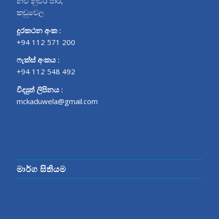
නව නුවර පාර,
කඩුවෙල
දුරකථන අංක :
+94 112 571 200
ෆැක්ස් අංකය :
+94 112 548 492
විද්‍යුත් ලිපිනය :
mckaduwela@gmail.com
මාර්ග සිතියම