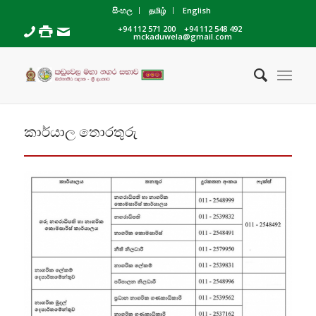
සිංහල
தமிழ்
English
+94 112 571 200
+94 112 548 492
mckaduwela@gmail.com
කාර්යාල තොරතුරු