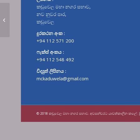
කඩුවෙල මහා නගර සභාව,
නව නුවර පාර,
“අපේ කඩුවෙල අපේ
කඩුවෙල
දෑතින්” නගර...
දුරකථන අංක :
+94 112 571 200
ෆැක්ස් අංකය :
+94 112 548 492
විද්‍යුත් ලිපිනය :
mckaduwela@gmail.com
© 2018 කඩුවෙල මහා නගර සභාව. අවසන්වරට යාවත්කාලින කලේ :