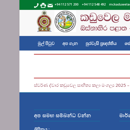
+94 112 571 200
+94 112 548 492
mckaduwela
මුල් පිටුව
අප ගැන
පුරවැසි ප්‍රඥප්තිය
සේ
ස්වර්ණ ද්වාර කඩුවෙල සාහිත්‍ය කලා මංගල්‍ය 2025 
අප සමඟ සම්බන්ධ වන්න
මාර්
ලිපිනය :