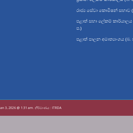
රාජ්‍ය සේවා කොමිෂන් සභාව (
පළාත් සභා ලේකම් කාර්යාලය 
ප.)
පළාත් පාලන අමාත්‍යාංශය (බ. 
Jan 3, 2026 @ 1:31 am
. නිර්මාණය :
ITRDA