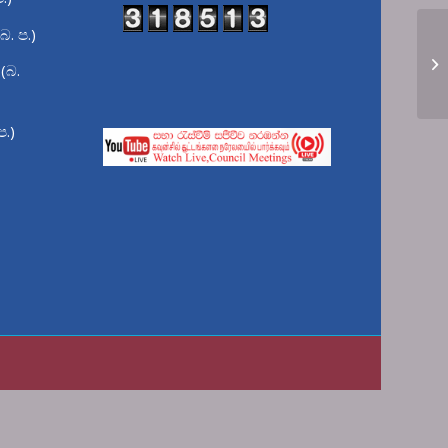
බ. ප.)
(බ.
ප.)