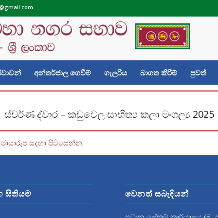
@gmail.com
වාවන්
අන්තර්ජාල ගෙවීම්
ගැලරිය
බාගත කිරීම්
පුවත්
ස්වර්ණ ද්වාර – කඩුවෙල සාහිත්‍ය කලා මංගල්‍ය 2025
– ජායාරූප සදහා පිවිසෙන්න.
ග සිතියම
වෙනත් සබැඳියන්
ප්‍රධාන ලේකම් කාර්යාලය (බ. ප