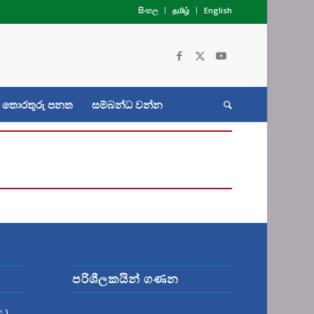
සිංහල
தமிழ்
English
තොරතුරු පනත
සම්බන්ධ වන්න
පරිශීලකයින් ගණන
.)