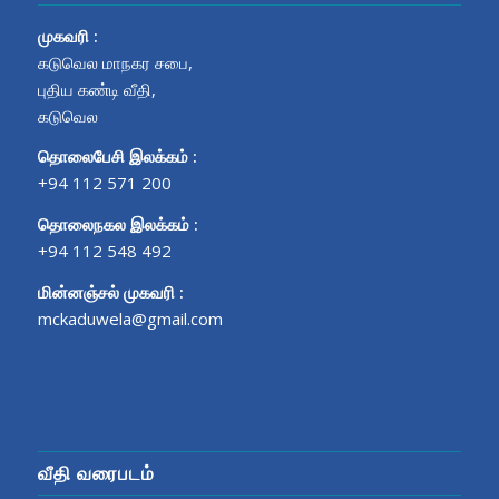
முகவரி
:
கடுவெல மாநகர சபை,
புதிய கண்டி வீதி,
கடுவெல
தொலைபேசி இலக்கம்
:
+94 112 571 200
தொலைநகல இலக்கம்
:
+94 112 548 492
மின்னஞ்சல் முகவரி
:
mckaduwela@gmail.com
வீதி வரைபடம்